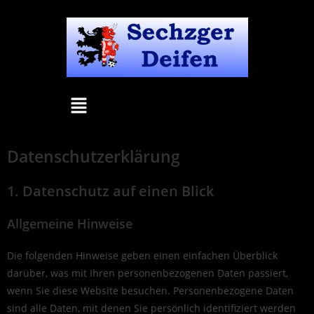
Datenschutz­erklärung
1. Datenschutz auf einen Blick
Allgemeine Hinweise
Die folgenden Hinweise geben einen einfachen Überblick
darüber, was mit Ihren personenbezogenen Daten passiert,
wenn Sie diese Website besuchen. Personenbezogene Daten
sind alle Daten, mit denen Sie persönlich identifiziert werden