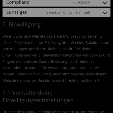
Complianz
Funktional
Sonstiges
Zweck wird noch ermittelt
7. Einwilligung
Wenn du unsere Website das erste Mal besuchst, zeigen wir
dir ein Pop-Up mit einer Erklärung über Cookies. Sobald du auf
„Einstellungen speichern“ klickst, gibst du uns deine
Einwilligung alle von dir gewählten Kategorien von Cookies und
Plugins wie in dieser Cookie-Erklärung beschrieben zu
verwenden. Du kannst die Verwendung von Cookies über
deinen Browser deaktivieren, aber bitte beachte, dass unsere
Website dann unter Umständen nicht richtig funktioniert.
7.1 Verwalte deine
Einwilligungseinstellungen
Du hast die Cookie-Richtlinie ohne Javascript-Unterstützung